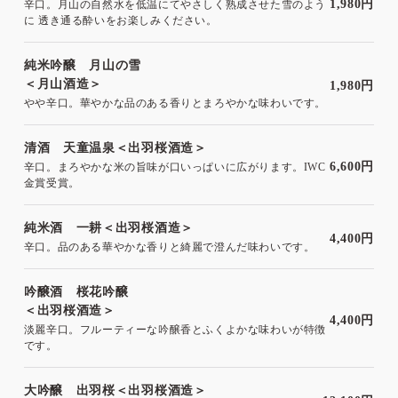
1,980円
辛口。月山の自然水を低温にてやさしく熟成させた雪のよう
に 透き通る酔いをお楽しみください。
純米吟醸 月山の雪
＜月山酒造＞
1,980円
やや辛口。華やかな品のある香りとまろやかな味わいです。
清酒 天童温泉＜出羽桜酒造＞
6,600円
辛口。まろやかな米の旨味が口いっぱいに広がります。IWC
金賞受賞。
純米酒 一耕＜出羽桜酒造＞
4,400円
辛口。品のある華やかな香りと綺麗で澄んだ味わいです。
吟醸酒 桜花吟醸
＜出羽桜酒造＞
4,400円
淡麗辛口。フルーティーな吟醸香とふくよかな味わいが特徴
です。
大吟醸 出羽桜＜出羽桜酒造＞