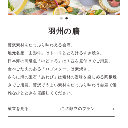
羽州の膳
贅沢素材をたっぷり味わえる会席。
地元名産「山形牛」はトロリととろけるすき焼き。
日本海の高級魚「のどぐろ」は１匹を煮付けでご用意。
食べごたえのある「ロブスター」は素焼き。
さらに海の宝石「あわび」は素材の旨味を楽しめる陶板焼
きでご用意。贅沢でうまい素材をたっぷり味わう会席で
優
雅なひとときを堪能してください。
献立を見る
この献立のプラン