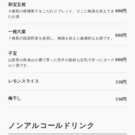
和宝五柑
880円
５種類の柑橘果汁をこだわりブレンド。そこに梅酒を加えでき
たお酒
一根六菜
880円
７種類の国産野菜を使用し、梅酒を加えた健康的なお酒です。
子宝
880円
山形県の鳥海山の麓で育った乳牛の新鮮な生乳で作ったヨーグ
ルト酒です。
レモンスライス
330円
梅干し
330円
ノンアルコールドリンク