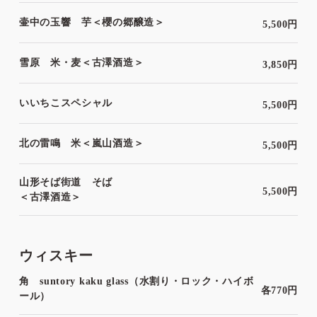
壷中の玉響 芋＜櫻の郷醸造＞
5,500円
雪原 米・麦＜古澤酒造＞
3,850円
いいちこスペシャル
5,500円
北の雷鳴 米＜嵐山酒造＞
5,500円
山形そば街道 そば
5,500円
＜古澤酒造＞
ウィスキー
角 suntory kaku glass（水割り・ロック・ハイボ
各770円
ール）