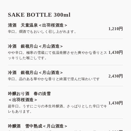
SAKE BOTTLE 300ml
清酒 天童温泉＜出羽桜酒造＞
1,210円
辛口。燗酒でもおいしく召し上がれます。
冷酒 銀嶺月山＜月山酒造＞
1,430円
やや辛口。極寒の雪蔵にて低温発酵させた爽やかな香りとス
ッキリした喉ごしです。
冷酒 銀嶺月山＜月山酒造＞
2,430円
辛口。品のある華やかな香りと綺麗で澄んだ味わいです
吟醸おり酒 春の淡雪
＜出羽桜酒造＞
1,430円
超辛口。うすにごりの本生吟醸酒。さっぱりとした辛口でキ
レもあります。
吟醸酒 雪中熟成＜月山酒造＞