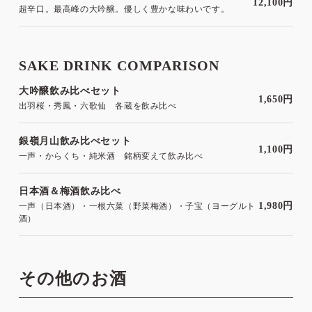
12,100円
超辛口。最高峰の大吟醸。優しく豊かな味わいです。
SAKE DRINK COMPARISON
大吟醸飲み比べセット
1,650円
出羽桜・秀鳳・六歌仙 各蔵を飲み比べ
銀嶺月山飲み比べセット
1,100円
一声・からくち・純米酒 銘柄変えて飲み比べ
日本酒＆梅酒飲み比べ
1,980円
一声（日本酒）・一根六菜（野菜梅酒）・子宝（ヨーグルト
酒）
その他のお酒