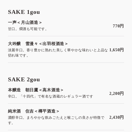
SAKE 1gou
一声＜月山酒造＞
770円
甘口。燗酒も可能です。
大吟醸 雪漫々＜出羽桜酒造＞
1,650円
淡麗辛口。香り豊かに熟れた美しく華やかな味わいと上品な
切れ味です。
SAKE 2gou
本醸造 朝日鷹＜高木酒造＞
2,200円
辛口。「十四代」で有名な酒蔵のレギュラー酒です
純米酒 住吉＜樽平酒造＞
2,430円
濃醇辛口。まろやかな飲みごたえと喉ごしの良さが特徴で
す。