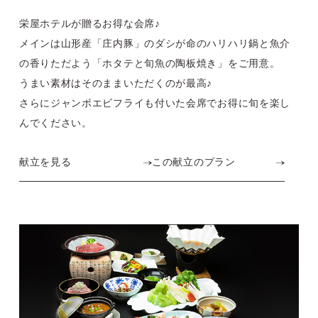
栄屋ホテルが贈るお得な会席♪
メインは山形産「庄内豚」のダシが命のハリハリ鍋と
魚介
の香りただよう「ホタテと旬魚の陶板焼き」をご用意。
うまい素材はそのままいただくのが最高♪
さらにジャンボエビフライも付いた会席で
お得に旬を楽し
んでください。
献立を見る
この献立のプラン