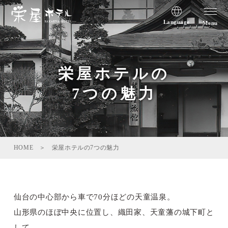
Language
Menu
栄屋ホテルの
7つの魅力
HOME
栄屋ホテルの7つの魅力
仙台の中心部から車で70分ほどの天童温泉。
山形県のほぼ中央に位置し、織田家、天童藩の城下町と
して